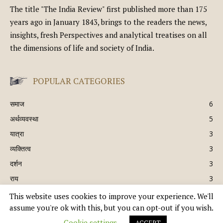
The title "The India Review" first published more than 175
years ago in January 1843, brings to the readers the news,
insights, fresh Perspectives and analytical treatises on all
the dimensions of life and society of India.
POPULAR CATEGORIES
समाज
6
अर्थव्यवस्था
5
यात्रा
3
व्यक्तित्व
3
दर्शन
3
राय
3
This website uses cookies to improve your experience. We'll
assume you're ok with this, but you can opt-out if you wish.
© Copyright 2021 - भारत समीक्षा | A DIVISION OF UK EPC LTD. ALL RIGHTS
Cookie settings