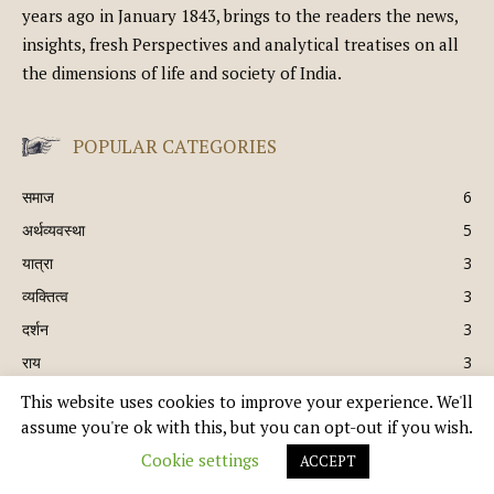
years ago in January 1843, brings to the readers the news,
insights, fresh Perspectives and analytical treatises on all
the dimensions of life and society of India.
POPULAR CATEGORIES
समाज
6
अर्थव्यवस्था
5
यात्रा
3
व्यक्तित्व
3
दर्शन
3
राय
3
This website uses cookies to improve your experience. We'll
assume you're ok with this, but you can opt-out if you wish.
© Copyright 2021 - भारत समीक्षा | A DIVISION OF UK EPC LTD. ALL RIGHTS
Cookie settings
ACCEPT
RESERVED