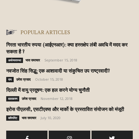
POPULAR ARTICLES
गिरता भारतीय रुपया (आईएनआर): क्या हस्तक्षेप लंबी अवधि में मदद कर
सकता है ?
भास समाचार
-
September 15, 2018
अर्थव्यवस्था
नवजोत सिंह सिद्धू: एक आशावादी या संकुचित उप राष्ट्रवादी?
उमेश प्रसाद
-
October 15, 2018
राय
दिल्ली में वायु प्रदूषण: एक हल करने योग्य चुनौती
उमेश प्रसाद
-
November 12, 2018
वातावरण
इरोस पीएलसी, एसटीएक्स और मार्को के प्रस्तावित संयोजन को मंजूरी
भास समाचार
-
July 10, 2020
कॉरपोरेट