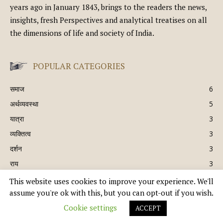
years ago in January 1843, brings to the readers the news,
insights, fresh Perspectives and analytical treatises on all
the dimensions of life and society of India.
POPULAR CATEGORIES
समाज
6
अर्थव्यवस्था
5
यात्रा
3
व्यक्तित्व
3
दर्शन
3
राय
3
This website uses cookies to improve your experience. We'll
assume you're ok with this, but you can opt-out if you wish.
© Copyright 2021 - भारत समीक्षा | A DIVISION OF UK EPC LTD. ALL RIGHTS
Cookie settings
ACCEPT
RESERVED