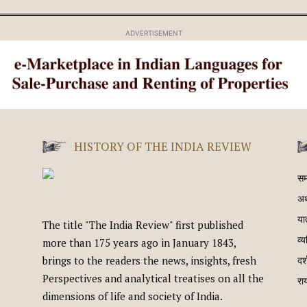
ADVERTISEMENT
HISTORY OF THE INDIA REVIEW
स
अर
यात
The title "The India Review" first published
व्य
more than 175 years ago in January 1843,
brings to the readers the news, insights, fresh
दर
Perspectives and analytical treatises on all the
रा
dimensions of life and society of India.