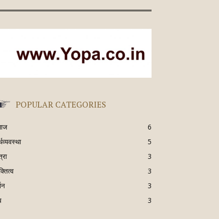
POPULAR CATEGORIES
माज
6
्थव्यवस्था
5
्रा
3
क्तित्व
3
्शन
3
य
3