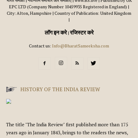
भारत समीक्षा | नवीनतम समाचार और समीक्षाएँ | www.BS.live | Published by UK
EPC LTD (Company Number 10459935 Registered in England) |
City: Alton, Hampshire | Country of Publication: United Kingdom
|
लॉग इन करे
रजिस्टर करे
|
Contact us:
Info@BharatSameeksha.com
HISTORY OF THE INDIA REVIEW
The title "The India Review" first published more than 175
years ago in January 1843, brings to the readers the news,