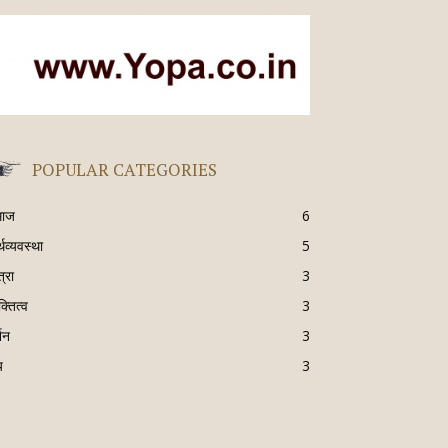
POPULAR CATEGORIES
माज
6
्थव्यवस्था
5
्रा
3
क्तित्व
3
्शन
3
य
3