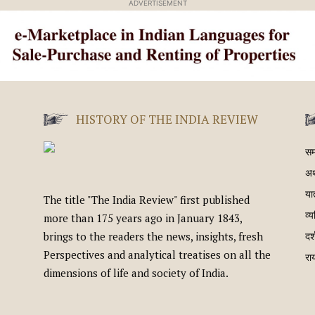
ADVERTISEMENT
HISTORY OF THE INDIA REVIEW
स
अर
यात
The title "The India Review" first published
व्य
more than 175 years ago in January 1843,
brings to the readers the news, insights, fresh
दर
Perspectives and analytical treatises on all the
रा
dimensions of life and society of India.