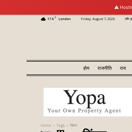
⚠️ Hosti
C
17.6
Friday, August 7, 2026
लॉग इ
London
होम
राजनीति
राय
Home
Tags
चिंतन