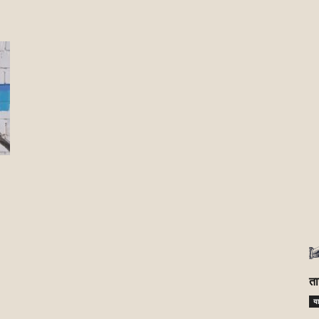
ता
या